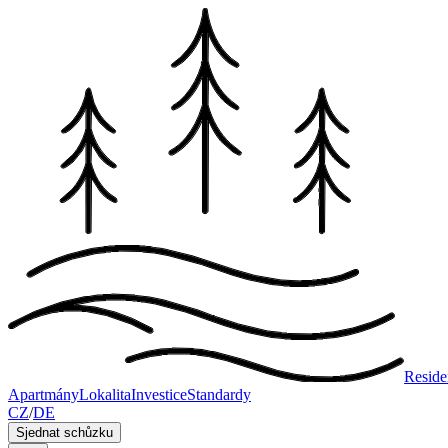
Reside
Apartmány
Lokalita
Investice
Standardy
CZ
/
DE
Sjednat schůzku