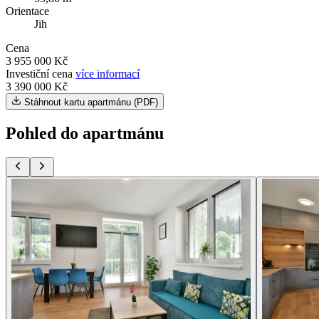
Orientace
Jih
Cena
3 955 000 Kč
Investiční cena
více informací
3 390 000 Kč
Stáhnout kartu apartmánu (PDF)
Pohled do apartmánu