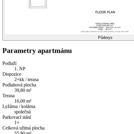
Půdorys
Parametry apartmánu
Podlaží
1. NP
Dispozice
2+kk / terasa
Podlahová plocha
39,80 m²
Terasa
16,00 m²
Lyžárna / kolárna
společná
Parkovací stání
1×
Celková užitná plocha
55,80 m²