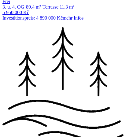
Frei
3. u. 4. OG
·
89.4
m²
·
Terrasse
11.3
m²
5 950 000 Kč
Investitionspreis
:
4 890 000 Kč
mehr Infos