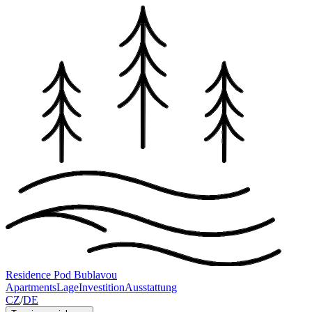
Residence Pod Bublavou
Apartments
Lage
Investition
Ausstattung
CZ
/
DE