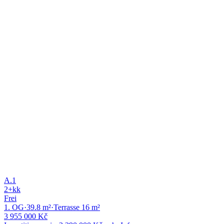
A.2
2+kk
110
m²
2 990 000 Kč
OG
m²
000
Kč
4
2.
44.8
150
A.3
2+kk
3
m²
—
OG
m²
000
Kč
4
2.
29.5
500
A.4
2+kk
3
m²
—
OG
m²
000
Kč
4
3. u.
4+kk -
950
A.5
4.
80
m²
3.5
m²
4 390 000 Kč
mezonet
000
OG
Kč
5
3. u.
4+kk -
89.4
950
A.6
4.
11.3
m²
4 890 000 Kč
mezonet
m²
000
OG
Kč
A.1
2+kk
Frei
1. OG
·
39.8
m²
·
Terrasse
16
m²
3 955 000 Kč