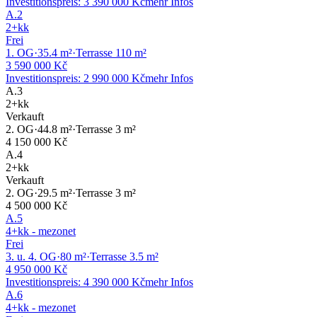
Investitionspreis
:
3 390 000 Kč
mehr Infos
A.2
2+kk
Frei
1. OG
·
35.4
m²
·
Terrasse
110
m²
3 590 000 Kč
Investitionspreis
:
2 990 000 Kč
mehr Infos
A.3
2+kk
Verkauft
2. OG
·
44.8
m²
·
Terrasse
3
m²
4 150 000 Kč
A.4
2+kk
Verkauft
2. OG
·
29.5
m²
·
Terrasse
3
m²
4 500 000 Kč
A.5
4+kk - mezonet
Frei
3. u. 4. OG
·
80
m²
·
Terrasse
3.5
m²
4 950 000 Kč
Investitionspreis
:
4 390 000 Kč
mehr Infos
A.6
4+kk - mezonet